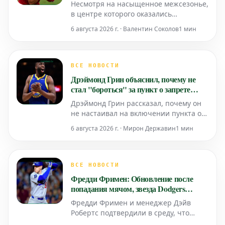
Несмотря на насыщенное межсезонье,
в центре которого оказались
отношения со звездной поп-
6 августа 2026 г. · Валентин Соколов
1 мин
исполнительницей Тейлор Свифт, у
звезды тайт-эндов Канзас-Сити Чифс
Трэвиса Келси, похоже, не было
времени для празднований, которые
ВСЕ НОВОСТИ
бы помешали ему показать хорошую
Дрэймонд Грин объяснил, почему не
форму на тренировочных сборах
стал "бороться" за пункт о запрете
команды.
обмена в новом контракте с
Дрэймонд Грин рассказал, почему он
"Уорриорз"
не настаивал на включении пункта о
запрете обмена в свой новый контракт
6 августа 2026 г. · Мирон Державин
1 мин
с командой "Голден Стэйт Уорриорз".
Баскетболист, который является
ключевым игроком "Уорриорз" на
протяжении многих лет, недавно
ВСЕ НОВОСТИ
подписал новый контракт с клубом. В
Фредди Фримен: Обновление после
ходе обсуждений кон
попадания мячом, звезда Dodgers
шутит о "размахивании мячом у лица"
Фредди Фримен и менеджер Дэйв
Робертс подтвердили в среду, что
звезда Los Angeles Dodgers, скорее