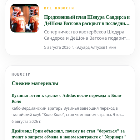
ВСЕ НОВОСТИ
Предсезонный план Шедура Сандерса и
ДеШона Ватсона раскрыт в последних
слухах НФЛ о борьбе за позицию
Соперничество квотербеков Шедура
квотербека в "Браунс"
Сандерса и ДеШона Ватсона подарит
болельщикам "Кливленд Браунс"
5 августа 2026 г. · Эдуард Алтухов
1 мин
интересное зрелище в предсезонный
период. Главный тренер Тодд Монкен
уже определил план проведения этой
конкуренции.
НОВОСТИ
Свежие материалы
Вузинья готов к сделке с Adidas после перехода в Коло-
Коло
Кабо-Вердианский вратарь Вузинья завершил переход в
чилийский клуб "Коло-Коло", став чемпионом страны. Этот
трансфер последовал за его выдающимися выступлениями
6 августа 2026 г.
на Чемпионате мира по футболу 2026, где он привлек
Дрэймонд Грин объяснил, почему не стал "бороться" за
внимание своим мастерством. Ожидается, что вслед за этим
пункт о запрете обмена в новом контракте с "Уорриорз"
достижением Вузинья подпи