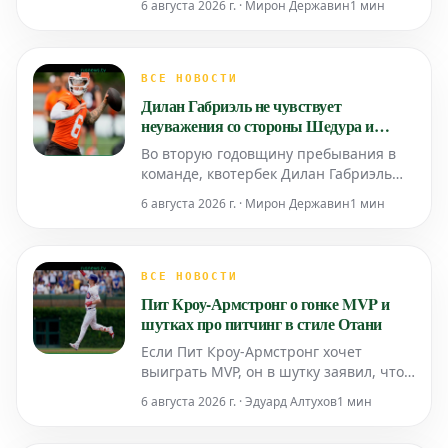
6 августа 2026 г. · Мирон Державин
1 мин
всего, вернется в состав в пятницу.
Это произошло после того, как он
получил удар мячом по руке, когда
пытался отбить подачу во время
ВСЕ НОВОСТИ
поражения от Chicago Cubs со счетом
Дилан Габриэль не чувствует
7-6.
неуважения со стороны Шeдура и
Уотсона в борьбе за позицию QB1 в
Во вторую годовщину пребывания в
«Браунс»
команде, квотербек Дилан Габриэль
сообщил журналистам в среду, что не
6 августа 2026 г. · Мирон Державин
1 мин
ощущает неуважения из-за того, что
борьба за позицию первого
квотербека в «Кливленд Браунс»
сосредоточена на Дешоне Уотсоне и
ВСЕ НОВОСТИ
Шeдуре Сандерсе.
Пит Кроу-Армстронг о гонке MVP и
шутках про питчинг в стиле Отани
Если Пит Кроу-Армстронг хочет
выиграть MVP, он в шутку заявил, что
ему придется начать заниматься
6 августа 2026 г. · Эдуард Алтухов
1 мин
питчингом.