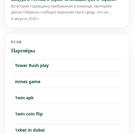
Во вторую годовщину пребывания в команде, квотербек
Дилан Габриэль сообщил журналистам в среду, что не
ощущает неуважения из-за того, что борьба за позицию
6 августа 2026 г.
первого квотербека в «Кливленд Браунс» сосредоточена на
Дешоне Уотсоне и Шeдуре Сандерсе.
МЕНЮ
Партнёры
Tower Rush play
mines game
1win apk
1win coin flip
1xbet in dubai