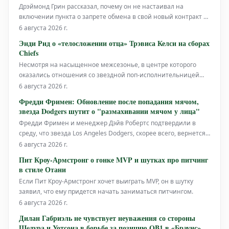
Дрэймонд Грин рассказал, почему он не настаивал на
включении пункта о запрете обмена в свой новый контракт с
командой "Голден Стэйт Уорриорз". Баскетболист, который
6 августа 2026 г.
является ключевым игроком "Уорриорз" на протяжении
Энди Рид о «телосложении отца» Трэвиса Келси на сборах
многих лет, недавно подписал новый контракт с клубом. В
Chiefs
ходе обсуждений кон
Несмотря на насыщенное межсезонье, в центре которого
оказались отношения со звездной поп-исполнительницей
Тейлор Свифт, у звезды тайт-эндов Канзас-Сити Чифс Трэвиса
6 августа 2026 г.
Келси, похоже, не было времени для празднований, которые
Фредди Фримен: Обновление после попадания мячом,
бы помешали ему показать хорошую форму на
звезда Dodgers шутит о "размахивании мячом у лица"
тренировочных сборах команды.
Фредди Фримен и менеджер Дэйв Робертс подтвердили в
среду, что звезда Los Angeles Dodgers, скорее всего, вернется
в состав в пятницу. Это произошло после того, как он получил
6 августа 2026 г.
удар мячом по руке, когда пытался отбить подачу во время
Пит Кроу-Армстронг о гонке MVP и шутках про питчинг
поражения от Chicago Cubs со счетом 7-6.
в стиле Отани
Если Пит Кроу-Армстронг хочет выиграть MVP, он в шутку
заявил, что ему придется начать заниматься питчингом.
6 августа 2026 г.
Дилан Габриэль не чувствует неуважения со стороны
Шeдура и Уотсона в борьбе за позицию QB1 в «Браунс»