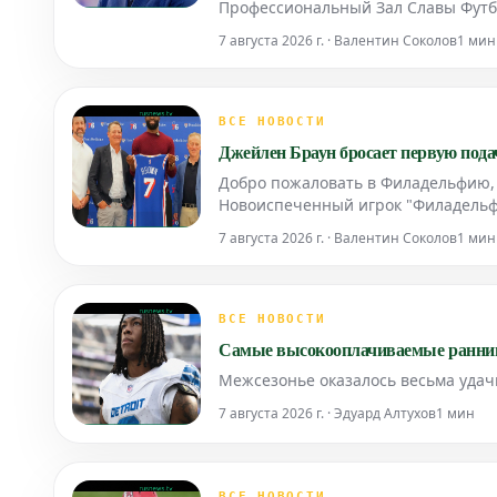
Профессиональный Зал Славы Футбо
событие, сам игрок еще не объяви
7 августа 2026 г. · Валентин Соколов
1 мин
футболе.
ВСЕ НОВОСТИ
Джейлен Браун бросает первую подачу 
Добро пожаловать в Филадельфию,
Новоиспеченный игрок "Филадельфи
исполнив первую подачу. Этот мом
7 августа 2026 г. · Валентин Соколов
1 мин
после громкого обме
ВСЕ НОВОСТИ
Самые высокооплачиваемые раннинг
Межсезонье оказалось весьма удач
7 августа 2026 г. · Эдуард Алтухов
1 мин
ВСЕ НОВОСТИ