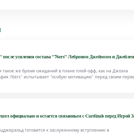
и
 после усиления состава "76ers" Леброном Джеймсом и Джейле
я такое же бремя ожиданий в плане плей-офф, как на Джоэла
ьфия 76ers" испытывает "особую мотивацию" перед своим пер
ступают Джейлен Браун и Леброн Джеймс.
шел официально и остается связанным с Cardinals перед Игрой З
ицджеральд готовится к заслуженному вступлению в