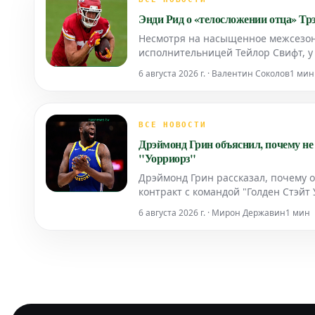
Энди Рид о «телосложении отца» Трэ
Несмотря на насыщенное межсезонь
исполнительницей Тейлор Свифт, у 
времени для празднований, котор
6 августа 2026 г. · Валентин Соколов
1 мин
сборах команды.
ВСЕ НОВОСТИ
Дрэймонд Грин объяснил, почему не 
"Уорриорз"
Дрэймонд Грин рассказал, почему о
контракт с командой "Голден Стэйт
"Уорриорз" на протяжении многих л
6 августа 2026 г. · Мирон Державин
1 мин
кон