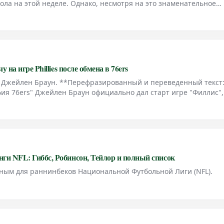
ла на этой неделе. Однако, несмотря на это знаменательное
л об официальном завершении своей карьеры в американском
на игре Phillies после обмена в 76ers
 Джейлен Браун. **Перефразированный и переведенный текст
я 76ers" Джейлен Браун официально дал старт игре "Филлис",
ент стал заметным событием, подчеркивающим его прибытие в
и NFL: Гиббс, Робинсон, Тейлор и полный список
ным для раннинбеков Национальной Футбольной Лиги (NFL).