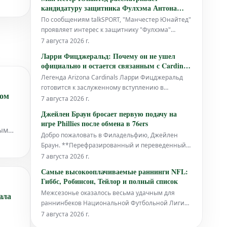
нового сезона. Леау связывали с летним уходом
кандидатуру защитника Фулхэма Антона
из "Сан-Сиро", но, по сообщениям, "Милан" не
Робинсона как альтернативу Льюису Холлу
По сообщениям talkSPORT, "Манчестер Юнайтед"
намерен рассматривать предложения
проявляет интерес к защитнику "Фулхэма"
Антону Робинсону. Его рассматривают как
7 августа 2026 г.
потенциальную альтернативу Льюису Холлу.
Ларри Фицджеральд: Почему он не ушел
После ухода Каземиро и серьезной травмы
официально и остается связанным с Cardinals
колена Мануэля Угарте, "красные дьяволы" в
перед Игрой Зала Славы НФЛ
Легенда Arizona Cardinals Ларри Фицджеральд
летнее трансферное окно сделали приоритето
готовится к заслуженному вступлению в
ном
Профессиональный Зал Славы Футбола на этой
7 августа 2026 г.
неделе. Однако, несмотря на это
Джейлен Браун бросает первую подачу на
знаменательное событие, сам игрок еще не
игре Phillies после обмена в 76ers
объявил об официальном завершении своей
вым
Добро пожаловать в Филадельфию, Джейлен
карьеры в американском футболе.
Браун. **Перефразированный и переведенный
текст:** Новоиспеченный игрок "Филадельфия
7 августа 2026 г.
76ers" Джейлен Браун официально дал старт
Самые высокооплачиваемые раннинги NFL:
игре "Филлис", исполнив первую подачу. Этот
Гиббс, Робинсон, Тейлор и полный список
момент стал заметным событием,
Межсезонье оказалось весьма удачным для
ала
подчеркивающим его прибытие в город после
раннинбеков Национальной Футбольной Лиги
громкого обме
(NFL).
7 августа 2026 г.