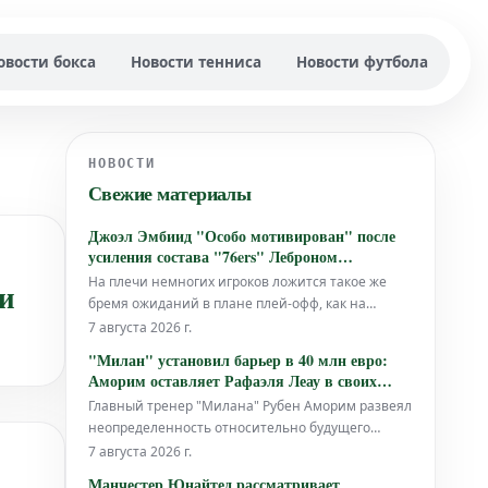
овости бокса
Новости тенниса
Новости футбола
НОВОСТИ
Свежие материалы
Джоэл Эмбиид "Особо мотивирован" после
усиления состава "76ers" Леброном
Джеймсом и Джейленом Брауном
На плечи немногих игроков ложится такое же
ии
бремя ожиданий в плане плей-офф, как на
Джоэла Эмбиида. Однако, звезда "Филадельфия
7 августа 2026 г.
76ers" испытывает "особую мотивацию" перед
"Милан" установил барьер в 40 млн евро:
своим первым сезоном в команде, где теперь
Аморим оставляет Рафаэля Леау в своих
выступают Джейлен Браун и Леброн Джеймс.
планах
Главный тренер "Милана" Рубен Аморим развеял
неопределенность относительно будущего
Рафаэля Леау, заявив, что португальский
7 августа 2026 г.
нападающий остается в его планах в преддверии
Манчестер Юнайтед рассматривает