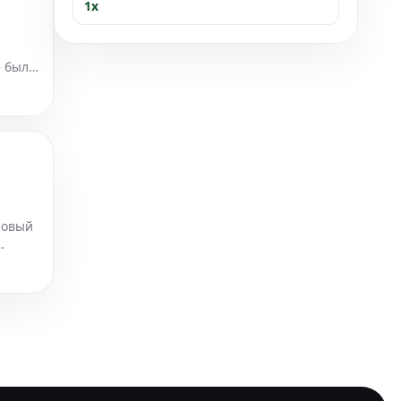
1x
е было
ых
новый
ений