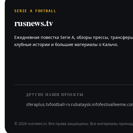
SERIE A FOOTBALL
rusnews.tv
Ежедневная повестка Serie A, обзоры прессы, трансферы
клубные истории и большие материалы о Кальчо.
ДРУГИЕ НАШИ ПРОЕКТЫ
sferaplus.tv
football-rv.ru
bataysk.info
festivalleeme.c
©
2026
rusnews.tv
.
Все права защищены.
Все материалы принад