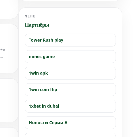
МЕНЮ
Партнёры
Tower Rush play
:**
mines game
 город
1win apk
1win coin flip
1xbet in dubai
Новости Серии А