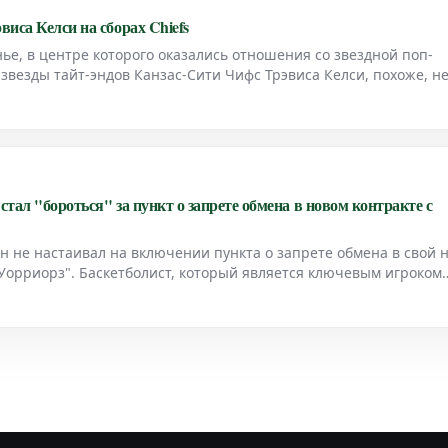
виса Келси на сборах Chiefs
е, в центре которого оказались отношения со звездной поп-
звезды тайт-эндов Канзас-Сити Чифс Трэвиса Келси, похоже, н
ые бы помешали ему показать хорошую форму на тренировочн
стал "бороться" за пункт о запрете обмена в новом контракте с
н не настаивал на включении пункта о запрете обмена в свой 
 Уорриорз". Баскетболист, который является ключевым игроком
ет, недавно подписал новый контракт с клубом. В ходе обсужд