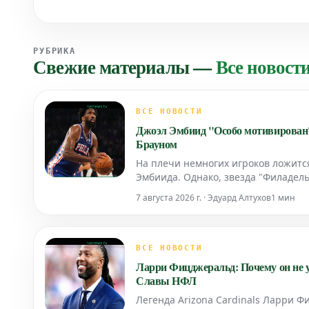
РУБРИКА
Свежие материалы
—
Все новост
ВСЕ НОВОСТИ
Джоэл Эмбиид "Особо мотивирован"
Брауном
На плечи немногих игроков ложитс
Эмбиида. Однако, звезда "Филадел
сезоном в команде, где теперь вы
7 августа 2026 г. · Эдуард Алтухов
1 мин
ВСЕ НОВОСТИ
Ларри Фицджеральд: Почему он не у
Славы НФЛ
Легенда Arizona Cardinals Ларри Ф