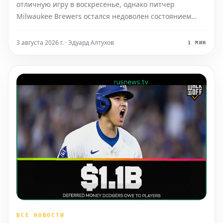
отличную игру в воскресенье, однако питчер
Milwaukee Brewers остался недоволен состоянием
питчерского холма на стадионе Angel Stadium во
время поражения своей команды со счетом 3-0.
3 августа 2026 г. · Эдуард Алтухов
1 МИН
ВСЕ НОВОСТИ