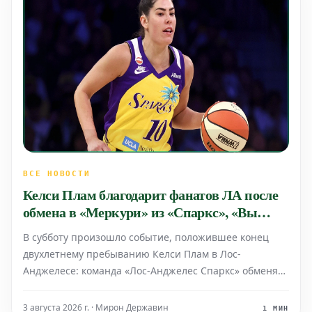
ВСЕ НОВОСТИ
Келси Плам благодарит фанатов ЛА после
обмена в «Меркури» из «Спаркс», «Вы
заставили город чувствовать себя как дома»
В субботу произошло событие, положившее конец
двухлетнему пребыванию Келси Плам в Лос-
Анджелесе: команда «Лос-Анджелес Спаркс» обменяла
ее в «Финикс Меркури». В рамках сделки «Спаркс»
получили Моник Акоа Макани, выбор на первом
3 августа 2026 г. · Мирон Державин
1 МИН