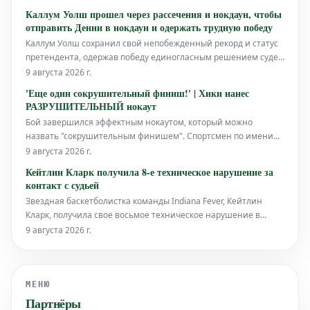
года.
Каллум Уолш прошел через рассечения и нокдаун, чтобы
отправить Денни в нокдаун и одержать трудную победу
Каллум Уолш сохранил свой непобежденный рекорд и статус
претендента, одержав победу единогласным решением судей
над Тайлером Денни. Денни, бывший чемпион Европы,
9 августа 2026 г.
является опытным и стойким бойцом, который стал
'Еще один сокрушительный финиш!' | Хики нанес
серьезным испытанием для ирландского средневеса на
РАЗРУШИТЕЛЬНЫЙ нокаут
арене 3Arena в Дублине.
Бой завершился эффектным нокаутом, который можно
назвать "сокрушительным финишем". Спортсмен по имени
Хики продемонстрировал мощный удар, который оказался
9 августа 2026 г.
решающим в напряженном поединке.
Кейтлин Кларк получила 8-е техническое нарушение за
контакт с судьей
Звездная баскетболистка команды Indiana Fever, Кейтлин
Кларк, получила свое восьмое техническое нарушение в
текущем сезоне WNBA 2026. Инцидент произошел в
9 августа 2026 г.
субботнем матче против Chicago Sky.
МЕНЮ
Партнёры