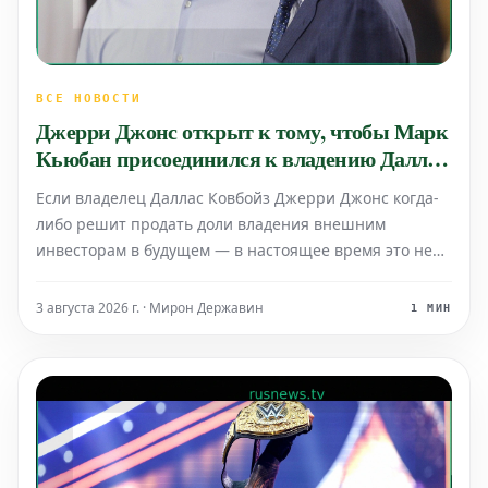
ВСЕ НОВОСТИ
Джерри Джонс открыт к тому, чтобы Марк
Кьюбан присоединился к владению Даллас
Ковбойз в будущем, если команда продаст
Если владелец Даллас Ковбойз Джерри Джонс когда-
доли
либо решит продать доли владения внешним
инвесторам в будущем — в настоящее время это не
планируется — похоже, он готов рассмотреть
кандидатуру бывшего губернатора Даллас Маверикс
3 августа 2026 г. · Мирон Державин
1 МИН
Марка Кьюбана.