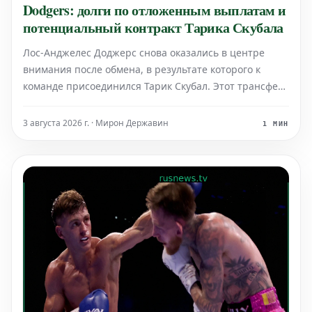
Dodgers: долги по отложенным выплатам и
потенциальный контракт Тарика Скубала
Лос-Анджелес Доджерс снова оказались в центре
внимания после обмена, в результате которого к
команде присоединился Тарик Скубал. Этот трансфер
еще раз подчеркнул глубину состава "Доджерс",
стремящихся к третьему подряд чемпионскому титулу
3 августа 2026 г. · Мирон Державин
1 МИН
Мировой серии. Однако, помимо впечатляющего
ростер