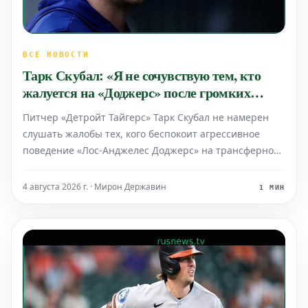
ВСЕ НОВОСТИ
Тарк Скубал: «Я не сочувствую тем, кто
жалуется на «Доджерс» после громких
обменов»
Питчер «Детройт Тайгерс» Тарк Скубал не намерен
слушать жалобы тех, кого беспокоит агрессивное
поведение «Лос-Анджелес Доджерс» на трансферном
рынке, позволяющее им привлекать множество
звездных игроков.
4 августа 2026 г. · Мирон Державин
1 МИН