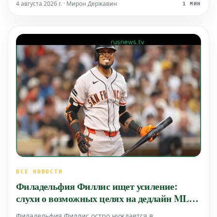
Холмс и аутфилдер Тайрон Тейлор. Взамен Метс, как
4 августа 2026 г. · Мирон Державин
1 МИН
сообщается, получат проспекта, занимающего второе
место в р
ВСЕ НОВОСТИ
Филадельфия Филлис ищет усиление:
слухи о возможных целях на дедлайн MLB
2026
Филадельфия Филлис остро нуждается в