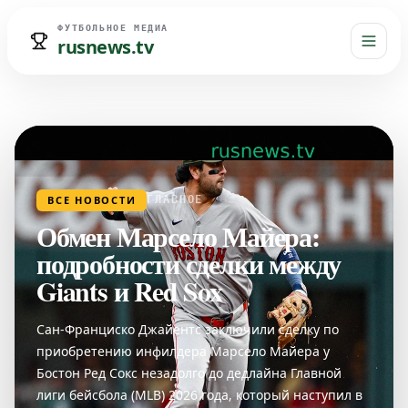
ФУТБОЛЬНОЕ МЕДИА
rusnews.tv
ВСЕ НОВОСТИ
ГЛАВНОЕ
Обмен Марсело Майера:
подробности сделки между
Giants и Red Sox
Сан-Франциско Джайентс заключили сделку по
приобретению инфилдера Марсело Майера у
Бостон Ред Сокс незадолго до дедлайна Главной
лиги бейсбола (MLB) 2026 года, который наступил в