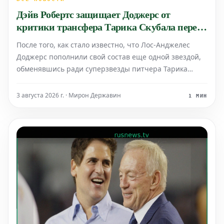
Дэйв Робертс защищает Доджерс от
критики трансфера Тарика Скубала перед
дедлайном MLB 2026
После того, как стало известно, что Лос-Анджелес
Доджерс пополнили свой состав еще одной звездой,
обменявшись ради суперзвезды питчера Тарика
Скубала, никто за пределами Лос-Анджелеса не был в
восторге.
3 августа 2026 г. · Мирон Державин
1 МИН