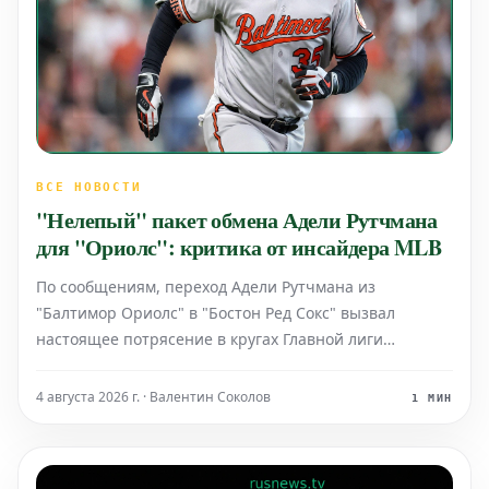
ВСЕ НОВОСТИ
"Нелепый" пакет обмена Адели Рутчмана
для "Ориолс": критика от инсайдера MLB
По сообщениям, переход Адели Рутчмана из
"Балтимор Ориолс" в "Бостон Ред Сокс" вызвал
настоящее потрясение в кругах Главной лиги
бейсбола (MLB). Источники, близкие к лиге, называют
предложенный пакет активов, который должен был
4 августа 2026 г. · Валентин Соколов
1 МИН
получить клуб из Балтимора, "нелепым" и не
соответству