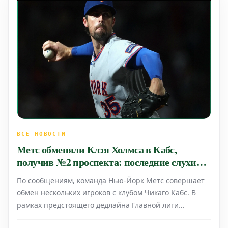
ВСЕ НОВОСТИ
Метс обменяли Клэя Холмса в Кабс,
получив №2 проспекта: последние слухи
перед дедлайном MLB
По сообщениям, команда Нью-Йорк Метс совершает
обмен нескольких игроков с клубом Чикаго Кабс. В
рамках предстоящего дедлайна Главной лиги
бейсбола (MLB) в Чикаго отправятся питчер Клэй