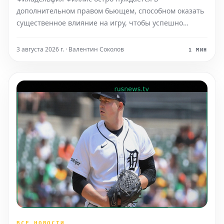
дополнительном правом бьющем, способном оказать
существенное влияние на игру, чтобы успешно
бороться за выход в плей-офф. К сожалению, выбор
игроков, соответствующих этим критериям, на
3 августа 2026 г. · Валентин Соколов
1 МИН
данный момент не выглядит особенно
впечатляющим.
ВСЕ НОВОСТИ