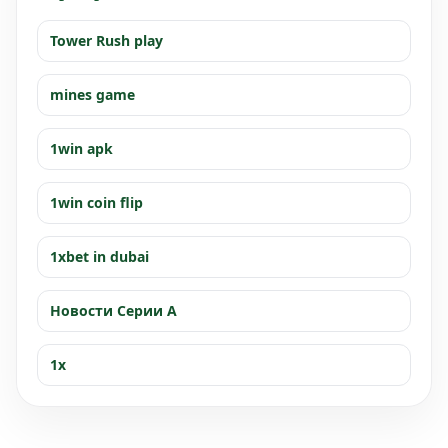
Tower Rush play
mines game
1win apk
1win coin flip
1xbet in dubai
Новости Серии А
1x