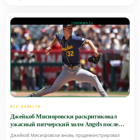
раунде драфта 2027 года и выбор на втором раунде
драфта 2028 года.
ВСЕ НОВОСТИ
Джейкоб Мисиоровски раскритиковал
ужасный питчерский холм Angels после
поражения Brewers
Джейкоб Мисиоровски вновь продемонстрировал