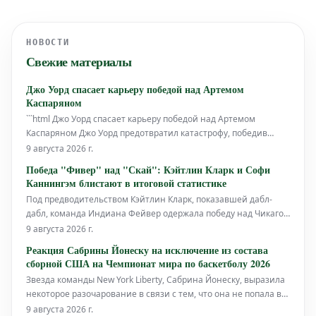
НОВОСТИ
Свежие материалы
Джо Уорд спасает карьеру победой над Артемом
Каспаряном
```html Джо Уорд спасает карьеру победой над Артемом
Каспаряном Джо Уорд предотвратил катастрофу, победив
Артема Каспаряна единогласным решением судей после 10
9 августа 2026 г.
ожесточенных раундов на 3Arena в Дублине. Уорд был
Победа "Фивер" над "Скай": Кэйтлин Кларк и Софи
настоящей сенсацией в любительском боксе. В 17 лет, в 20
Каннингэм блистают в итоговой статистике
Под предводительством Кэйтлин Кларк, показавшей дабл-
дабл, команда Индиана Фейвер одержала победу над Чикаго
Скай со счетом 90-86 в субботнем матче, проходившем в
9 августа 2026 г.
United Center. Ключевые моменты и статистика матча:
Реакция Сабрины Йонеску на исключение из состава
Кэйтлин Кларк (Индиана Фейвер): Очки: [Здесь будут указа
сборной США на Чемпионат мира по баскетболу 2026
Звезда команды New York Liberty, Сабрина Йонеску, выразила
некоторое разочарование в связи с тем, что она не попала в
состав сборной США на Чемпионат мира по баскетболу 2026
9 августа 2026 г.