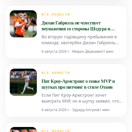
Это произошло после того, как он
получил удар мячом по руке, когда
пытался отбить подачу во время
ВСЕ НОВОСТИ
поражения от Chicago Cubs со счетом
Дилан Габриэль не чувствует
7-6.
неуважения со стороны Шeдура и
Уотсона в борьбе за позицию QB1 в
Во вторую годовщину пребывания в
«Браунс»
команде, квотербек Дилан Габриэль
сообщил журналистам в среду, что не
6 августа 2026 г. · Мирон Державин
1 мин
ощущает неуважения из-за того, что
борьба за позицию первого
квотербека в «Кливленд Браунс»
сосредоточена на Дешоне Уотсоне и
ВСЕ НОВОСТИ
Шeдуре Сандерсе.
Пит Кроу-Армстронг о гонке MVP и
шутках про питчинг в стиле Отани
Если Пит Кроу-Армстронг хочет
выиграть MVP, он в шутку заявил, что
ему придется начать заниматься
6 августа 2026 г. · Эдуард Алтухов
1 мин
питчингом.
ВСЕ НОВОСТИ