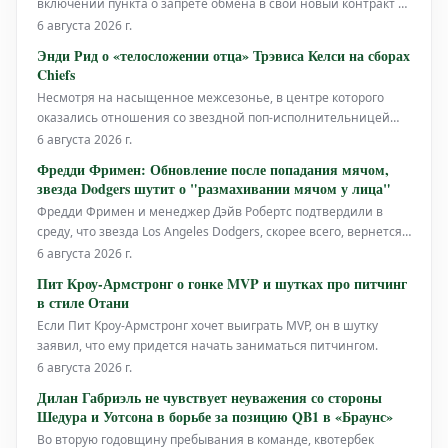
включении пункта о запрете обмена в свой новый контракт с
командой "Голден Стэйт Уорриорз". Баскетболист, который
6 августа 2026 г.
является ключевым игроком "Уорриорз" на протяжении
Энди Рид о «телосложении отца» Трэвиса Келси на сборах
многих лет, недавно подписал новый контракт с клубом. В
Chiefs
ходе обсуждений кон
Несмотря на насыщенное межсезонье, в центре которого
оказались отношения со звездной поп-исполнительницей
Тейлор Свифт, у звезды тайт-эндов Канзас-Сити Чифс Трэвиса
6 августа 2026 г.
Келси, похоже, не было времени для празднований, которые
Фредди Фримен: Обновление после попадания мячом,
бы помешали ему показать хорошую форму на
звезда Dodgers шутит о "размахивании мячом у лица"
тренировочных сборах команды.
Фредди Фримен и менеджер Дэйв Робертс подтвердили в
среду, что звезда Los Angeles Dodgers, скорее всего, вернется
в состав в пятницу. Это произошло после того, как он получил
6 августа 2026 г.
удар мячом по руке, когда пытался отбить подачу во время
Пит Кроу-Армстронг о гонке MVP и шутках про питчинг
поражения от Chicago Cubs со счетом 7-6.
в стиле Отани
Если Пит Кроу-Армстронг хочет выиграть MVP, он в шутку
заявил, что ему придется начать заниматься питчингом.
6 августа 2026 г.
Дилан Габриэль не чувствует неуважения со стороны
Шeдура и Уотсона в борьбе за позицию QB1 в «Браунс»
Во вторую годовщину пребывания в команде, квотербек