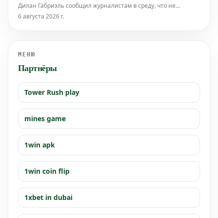
Дилан Габриэль сообщил журналистам в среду, что не
ощущает неуважения из-за того, что борьба за позицию
6 августа 2026 г.
первого квотербека в «Кливленд Браунс» сосредоточена на
Дешоне Уотсоне и Шeдуре Сандерсе.
МЕНЮ
Партнёры
Tower Rush play
mines game
1win apk
1win coin flip
1xbet in dubai