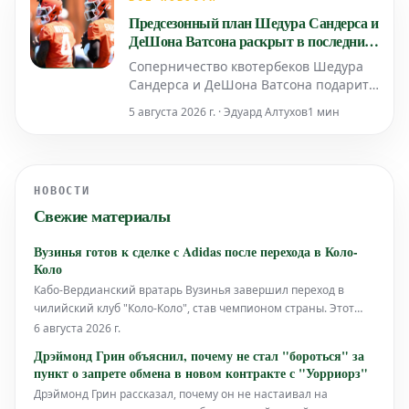
Предсезонный план Шедура Сандерса и
ДеШона Ватсона раскрыт в последних
слухах НФЛ о борьбе за позицию
Соперничество квотербеков Шедура
квотербека в "Браунс"
Сандерса и ДеШона Ватсона подарит
болельщикам "Кливленд Браунс"
5 августа 2026 г. · Эдуард Алтухов
1 мин
интересное зрелище в предсезонный
период. Главный тренер Тодд Монкен
уже определил план проведения этой
конкуренции.
НОВОСТИ
Свежие материалы
Вузинья готов к сделке с Adidas после перехода в Коло-
Коло
Кабо-Вердианский вратарь Вузинья завершил переход в
чилийский клуб "Коло-Коло", став чемпионом страны. Этот
трансфер последовал за его выдающимися выступлениями
6 августа 2026 г.
на Чемпионате мира по футболу 2026, где он привлек
Дрэймонд Грин объяснил, почему не стал "бороться" за
внимание своим мастерством. Ожидается, что вслед за этим
пункт о запрете обмена в новом контракте с "Уорриорз"
достижением Вузинья подпи
Дрэймонд Грин рассказал, почему он не настаивал на