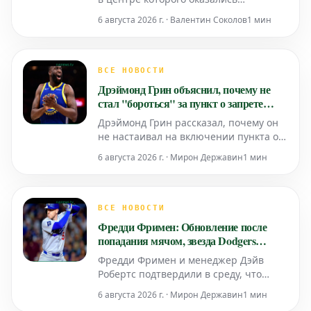
отношения со звездной поп-
6 августа 2026 г. · Валентин Соколов
1 мин
исполнительницей Тейлор Свифт, у
звезды тайт-эндов Канзас-Сити Чифс
Трэвиса Келси, похоже, не было
времени для празднований, которые
ВСЕ НОВОСТИ
бы помешали ему показать хорошую
Дрэймонд Грин объяснил, почему не
форму на тренировочных сборах
стал "бороться" за пункт о запрете
команды.
обмена в новом контракте с
Дрэймонд Грин рассказал, почему он
"Уорриорз"
не настаивал на включении пункта о
запрете обмена в свой новый контракт
6 августа 2026 г. · Мирон Державин
1 мин
с командой "Голден Стэйт Уорриорз".
Баскетболист, который является
ключевым игроком "Уорриорз" на
протяжении многих лет, недавно
ВСЕ НОВОСТИ
подписал новый контракт с клубом. В
Фредди Фримен: Обновление после
ходе обсуждений кон
попадания мячом, звезда Dodgers
шутит о "размахивании мячом у лица"
Фредди Фримен и менеджер Дэйв
Робертс подтвердили в среду, что
звезда Los Angeles Dodgers, скорее
6 августа 2026 г. · Мирон Державин
1 мин
всего, вернется в состав в пятницу.