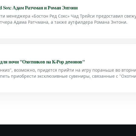
d Sox: Адам Ратчман и Роман Энтони
и менеджера «Бостон Ред Сокс» Чад Трейси предоставил свеж
тчера Адама Ратчмана, а также аутфилдера Романа Энтони.
для ночи "Охотников на K-Pop демонов"
киз", возможно, придется прийти на игру пораньше во вторн
спеть приобрести эксклюзивные сувениры, связанные с "Охотн