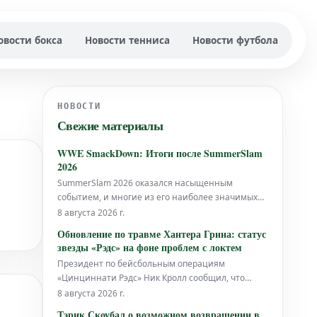
овости бокса
Новости тенниса
Новости футбола
НОВОСТИ
Свежие материалы
WWE SmackDown: Итоги после SummerSlam
2026
SummerSlam 2026 оказался насыщенным
событием, и многие из его наиболее значимых
моментов напрямую отразятся на дальнейшем
8 августа 2026 г.
развитии бренда SmackDown.
Обновление по травме Хантера Грина: статус
звезды «Рэдс» на фоне проблем с локтем
Президент по бейсбольным операциям
«Цинциннати Рэдс» Ник Кролл сообщил, что
звезда питчер Хантер Грин готовится к операции
8 августа 2026 г.
на локте, которая завершит его сезон. Причиной
Тэрик Скоубал о возможном возвращении в