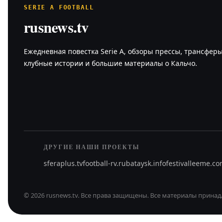
SERIE A FOOTBALL
rusnews.tv
Ежедневная повестка Serie A, обзоры прессы, трансферы
клубные истории и большие материалы о Кальчо.
ДРУГИЕ НАШИ ПРОЕКТЫ
sferaplus.tv
football-rv.ru
bataysk.info
festivalleeme.c
©
2026
rusnews.tv
.
Все права защищены.
Все материалы принад