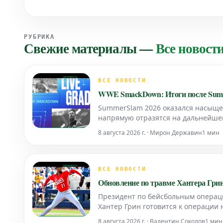
РУБРИКА
Свежие материалы
—
Все новост
ВСЕ НОВОСТИ
WWE SmackDown: Итоги после Sum
SummerSlam 2026 оказался насыще
напрямую отразятся на дальнейше
8 августа 2026 г. · Мирон Державин
1 мин
ВСЕ НОВОСТИ
Обновление по травме Хантера Грина
Президент по бейсбольным операци
Хантер Грин готовится к операции 
разрыв связки, как сообщает Бритта
8 августа 2026 г. · Валентин Соколов
1 мин