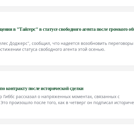
нии в "Тайгерс" в статусе свободного агента после громкого об
елес Доджерс", сообщил, что надеется возобновить переговоры
остижении статуса свободного агента этой осенью.
 по контракту после исторической сделки
 Гиббс рассказал о напряженных моментах, связанных с
 Это произошло после того, как в четверг он подписал историч
самым высокооплачиваемым раннинбеком в НФЛ, как сообщает E