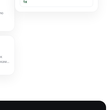
1x
ую
ик
иками