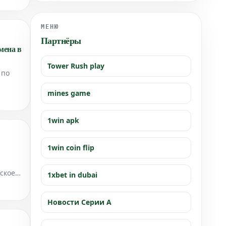
с "Охотниками на K-Pop демонов".
МЕНЮ
Партнёры
мена в
Tower Rush play
 по
mines game
1win apk
1win coin flip
еское
1xbet in dubai
SPN.
Новости Серии А