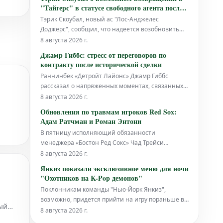
стала частичный разрыв связки, как сообщает
"Тайгерс" в статусе свободного агента после
Бриттани Гироли из The Athletic.
громкого обмена в "Доджерс"
Тэрик Скоубал, новый ас "Лос-Анджелес
Доджерс", сообщил, что надеется возобновить
переговоры по контракту с "Детройт Тайгерс" по
8 августа 2026 г.
достижении статуса свободного агента этой
Джамр Гиббс: стресс от переговоров по
осенью.
контракту после исторической сделки
Раннинбек «Детройт Лайонс» Джамр Гиббс
рассказал о напряженных моментах, связанных с
переговорами по своему контракту. Это
8 августа 2026 г.
произошло после того, как в четверг он подписал
Обновления по травмам игроков Red Sox:
историческое соглашение, которое сделало его
Адам Ратчман и Роман Энтони
самым высокооплачиваемым раннинбеком в
В пятницу исполняющий обязанности
НФЛ, как сообщает ESPN.
менеджера «Бостон Ред Сокс» Чад Трейси
предоставил свежую информацию о состоянии
8 августа 2026 г.
нового кетчера Адама Ратчмана, а также
Янкиз показали эксклюзивное меню для ночи
аутфилдера Романа Энтони.
"Охотников на K-Pop демонов"
Поклонникам команды "Нью-Йорк Янкиз",
возможно, придется прийти на игру пораньше во
ый
вторник против "Сиэтл Маринерс", чтобы успеть
8 августа 2026 г.
приобрести эксклюзивные сувениры, связанные