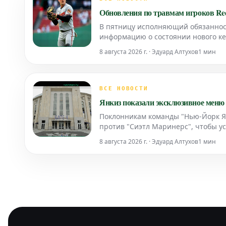
Обновления по травмам игроков Re
В пятницу исполняющий обязанност
информацию о состоянии нового ке
8 августа 2026 г. · Эдуард Алтухов
1 мин
ВСЕ НОВОСТИ
Янкиз показали эксклюзивное меню 
Поклонникам команды "Нью-Йорк Ян
против "Сиэтл Маринерс", чтобы у
на K-Pop демонов".
8 августа 2026 г. · Эдуард Алтухов
1 мин