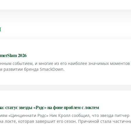
и
merSlam 2026
нным событием, и многие из его наиболее значимых моментов
м развитии бренда SmackDown.
: статус звезды «Рэдс» на фоне проблем с локтем
ям «Цинциннати Рэдс» Ник Кролл сообщил, что звезда питчер
на локте, которая завершит его сезон. Причиной стала частичн
ни Гироли из The Athletic.