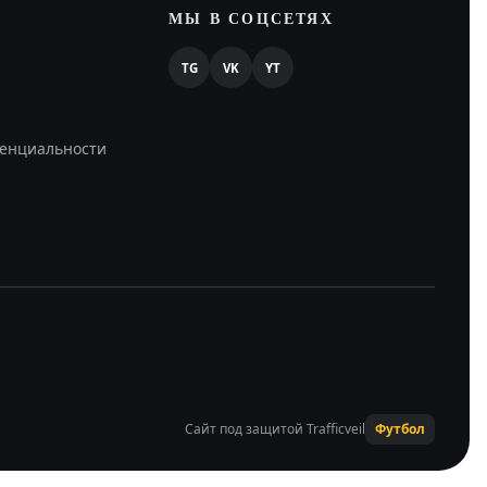
МЫ В СОЦСЕТЯХ
TG
VK
YT
енциальности
Сайт под защитой Trafficveil
Футбол