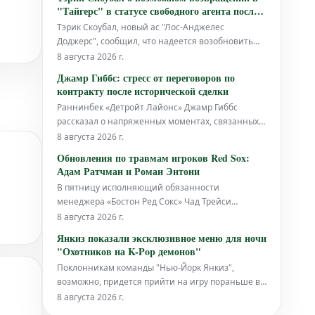
стала частичный разрыв связки, как сообщает
"Тайгерс" в статусе свободного агента после
Бриттани Гироли из The Athletic.
громкого обмена в "Доджерс"
Тэрик Скоубал, новый ас "Лос-Анджелес
Доджерс", сообщил, что надеется возобновить
переговоры по контракту с "Детройт Тайгерс" по
8 августа 2026 г.
достижении статуса свободного агента этой
Джамр Гиббс: стресс от переговоров по
осенью.
контракту после исторической сделки
Раннинбек «Детройт Лайонс» Джамр Гиббс
рассказал о напряженных моментах, связанных с
переговорами по своему контракту. Это
8 августа 2026 г.
произошло после того, как в четверг он подписал
Обновления по травмам игроков Red Sox:
историческое соглашение, которое сделало его
Адам Ратчман и Роман Энтони
самым высокооплачиваемым раннинбеком в
В пятницу исполняющий обязанности
НФЛ, как сообщает ESPN.
менеджера «Бостон Ред Сокс» Чад Трейси
предоставил свежую информацию о состоянии
8 августа 2026 г.
нового кетчера Адама Ратчмана, а также
Янкиз показали эксклюзивное меню для ночи
аутфилдера Романа Энтони.
"Охотников на K-Pop демонов"
Поклонникам команды "Нью-Йорк Янкиз",
возможно, придется прийти на игру пораньше во
вторник против "Сиэтл Маринерс", чтобы успеть
8 августа 2026 г.
приобрести эксклюзивные сувениры, связанные