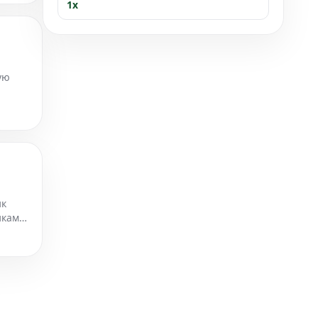
1x
ую
ик
иками