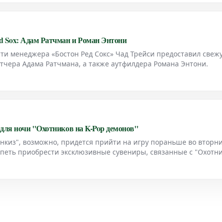
d Sox: Адам Ратчман и Роман Энтони
и менеджера «Бостон Ред Сокс» Чад Трейси предоставил свеж
тчера Адама Ратчмана, а также аутфилдера Романа Энтони.
для ночи "Охотников на K-Pop демонов"
киз", возможно, придется прийти на игру пораньше во вторн
спеть приобрести эксклюзивные сувениры, связанные с "Охотн