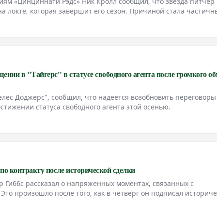
ям «Цинциннати Рэдс» Ник Кролл сообщил, что звезда питчер
на локте, которая завершит его сезон. Причиной стала частичн
ни Гироли из The Athletic.
нии в "Тайгерс" в статусе свободного агента после громкого об
елес Доджерс", сообщил, что надеется возобновить переговоры
остижении статуса свободного агента этой осенью.
 по контракту после исторической сделки
 Гиббс рассказал о напряженных моментах, связанных с
 Это произошло после того, как в четверг он подписал историч
самым высокооплачиваемым раннинбеком в НФЛ, как сообщает E