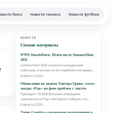
овости бокса
Новости тенниса
Новости футбола
НОВОСТИ
Свежие материалы
WWE SmackDown: Итоги после SummerSlam
2026
SummerSlam 2026 оказался насыщенным
е
событием, и многие из его наиболее значимых
моментов напрямую отразятся на дальнейшем
8 августа 2026 г.
развитии бренда SmackDown.
Обновление по травме Хантера Грина: статус
звезды «Рэдс» на фоне проблем с локтем
Президент по бейсбольным операциям
«Цинциннати Рэдс» Ник Кролл сообщил, что
звезда питчер Хантер Грин готовится к операции
8 августа 2026 г.
на локте, которая завершит его сезон. Причиной
Тэрик Скоубал о возможном возвращении в