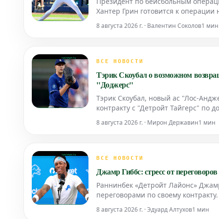
Президент по бейсбольным операци
Хантер Грин готовится к операции 
разрыв связки, как сообщает Бритта
8 августа 2026 г. · Валентин Соколов
1 мин
ВСЕ НОВОСТИ
Тэрик Скоубал о возможном возвраще
"Доджерс"
Тэрик Скоубал, новый ас "Лос-Андж
контракту с "Детройт Тайгерс" по д
8 августа 2026 г. · Мирон Державин
1 мин
ВСЕ НОВОСТИ
Джамр Гиббс: стресс от переговоров
Раннинбек «Детройт Лайонс» Джамр
переговорами по своему контракту.
соглашение, которое сделало его 
8 августа 2026 г. · Эдуард Алтухов
1 мин