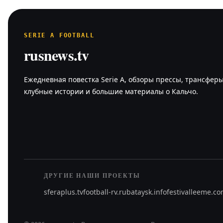
SERIE A FOOTBALL
rusnews.tv
Ежедневная повестка Serie A, обзоры прессы, трансферы
клубные истории и большие материалы о Кальчо.
ДРУГИЕ НАШИ ПРОЕКТЫ
sferaplus.tv
football-rv.ru
bataysk.info
festivalleeme.c