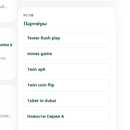
с "Охотниками на K-Pop демонов".
ый
МЕНЮ
Партнёры
Tower Rush play
мена в
mines game
 по
1win apk
1win coin flip
1xbet in dubai
еское
Новости Серии А
SPN.